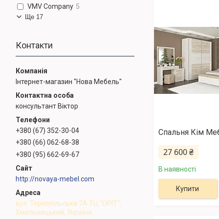
VMV Company
5
Ще 17
Контакти
Інтернет-магазин "Нова Мебель"
консультант Віктор
+380 (67) 352-30-04
Спальня Кім Меб
+380 (66) 062-68-38
27 600 ₴
+380 (95) 662-69-67
В наявності
http://novaya-mebel.com
Купити
вул. Тернопільська 7А ТЦ "ОРІТ",
Хмельницький, Україна