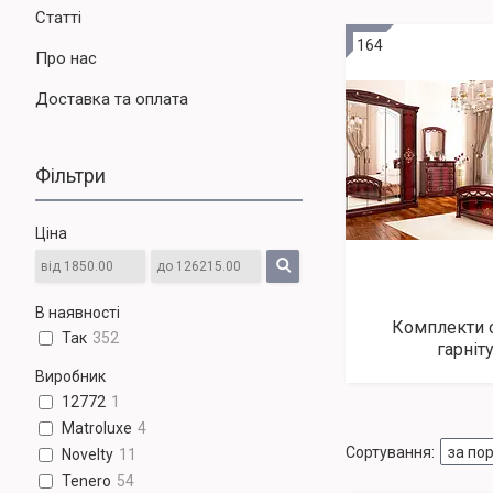
Статті
164
Про нас
Доставка та оплата
Фільтри
Ціна
В наявності
Комплекти 
Так
352
гарніт
Виробник
12772
1
Matroluxe
4
Novelty
11
Tenero
54