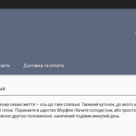
такти
Доставка та оплата
ні
вому океані життя — ось що таке спальня. Таємний куточок, до якого ні
 тілом. Поринаєте в царство Морфея і бачите солодкі сни, або просто
і своєю другою половинкою насичений подіями минулий день.