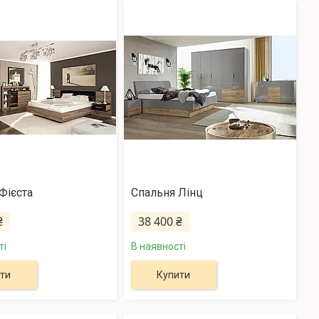
Фієста
Спальня Лінц
₴
38 400 ₴
ті
В наявності
ти
Купити