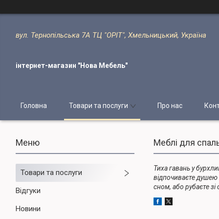
вул. Тернопільська 7А ТЦ "ОРІТ", Хмельницький, Україна
інтернет-магазин "Нова Мебель"
Головна
Товари та послуги
Про нас
Кон
Меблі для спаль
Тиха гавань у бурхли
Товари та послуги
відпочиваєте душею і
сном, або рубаєте з
Відгуки
Новини