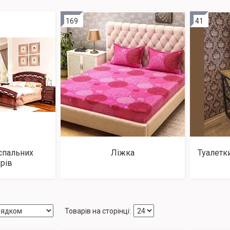
169
41
спальних
Ліжка
Туалетки
урів