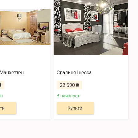
Манхеттен
Спальня Інесса
₴
22 590 ₴
ті
В наявності
ти
Купити