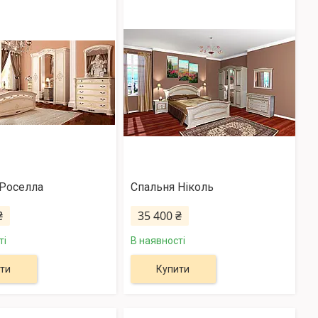
 Роселла
Спальня Ніколь
₴
35 400 ₴
ті
В наявності
ти
Купити