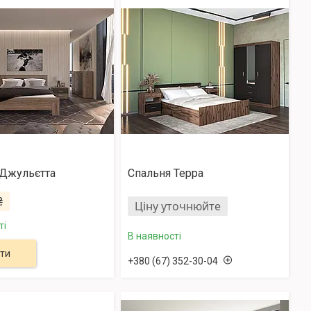
 Джульєтта
Спальня Терра
₴
Ціну уточнюйте
ті
В наявності
ти
+380 (67) 352-30-04