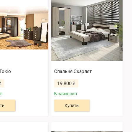
Токіо
Спальня Скарлет
₴
19 800 ₴
ті
В наявності
ти
Купити