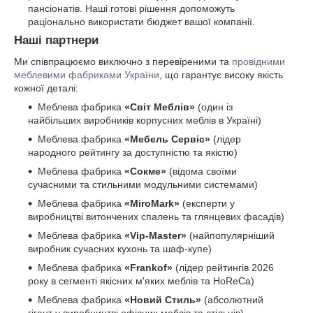
пансіонатів. Наші готові рішення допоможуть
раціонально використати бюджет вашої компанії.
Наші партнери
Ми співпрацюємо виключно з перевіреними та
провідними
меблевими фабриками України
, що гарантує високу якість
кожної деталі:
Меблева фабрика
«Світ Меблів»
(один із
найбільших виробників корпусних меблів в Україні)
Меблева фабрика
«Мебель Сервіс»
(лідер
народного рейтингу за доступністю та якістю)
Меблева фабрика
«Сокме»
(відома своїми
сучасними та стильними модульними системами)
Меблева фабрика
«MiroMark»
(експерти у
виробництві витончених спалень та глянцевих фасадів)
Меблева фабрика
«Vip-Master»
(найпопулярніший
виробник сучасних кухонь та шаф-купе)
Меблева фабрика
«Frankof»
(лідер рейтингів 2026
року в сегменті якісних м'яких меблів та HoReCa)
Меблева фабрика
«Новий Стиль»
(абсолютний