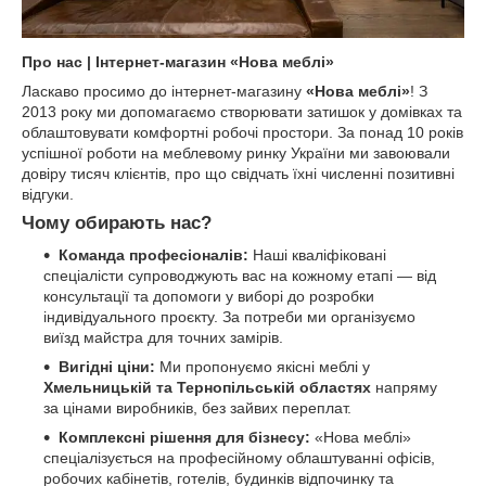
Про нас | Інтернет-магазин «Нова меблі»
Ласкаво просимо до інтернет-магазину
«Нова меблі»
! З
2013 року ми допомагаємо створювати затишок у домівках та
облаштовувати комфортні робочі простори. За понад 10 років
успішної роботи на меблевому ринку України ми завоювали
довіру тисяч клієнтів, про що свідчать їхні численні позитивні
відгуки.
Чому обирають нас?
Команда професіоналів:
Наші кваліфіковані
спеціалісти супроводжують вас на кожному етапі — від
консультації та допомоги у виборі до розробки
індивідуального проєкту. За потреби ми організуємо
виїзд майстра для точних замірів.
Вигідні ціни:
Ми пропонуємо якісні меблі у
Хмельницькій та Тернопільській областях
напряму
за цінами виробників, без зайвих переплат.
Комплексні рішення для бізнесу:
«Нова меблі»
спеціалізується на професійному облаштуванні офісів,
робочих кабінетів, готелів, будинків відпочинку та