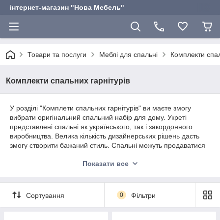
інтернет-магазин "Нова Мебель"
Товари та послуги
Меблі для спальні
Комплекти спал
Комплекти спальних гарнітурів
У розділі "Комплети спальних гарнітурів" ви маєте змогу
вибрати оригінальний спальний набір для дому. Укреті
представлені спальні як українського, так і закордонного
виробництва. Велика кількість дизайнерських рішень дасть
змогу створити бажаний стиль. Спальні можуть продаватися
як комплектом, так і окремими елементами. Усі питання, що
Показати все
цікавлять вас, ви можете задати нашому консультанту.
Сортування
0
Фільтри