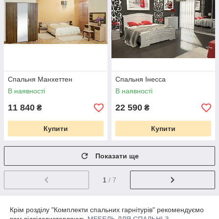
Спальня Манхеттен
Спальня Інесса
В наявності
В наявності
11 840
22 590
₴
₴
Купити
Купити
Показати ще
1
/ 7
Крім розділу "
Комплекти спальних гарнітурів" рекомендуємо
вам відвідатиставляють
МЕБЕЛЬ ДЛЯ СПАЛЬНІ З