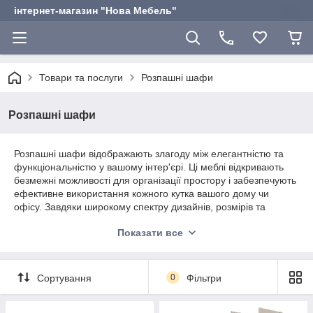
інтернет-магазин "Нова Мебель"
Товари та послуги
Розпашні шафи
Розпашні шафи
Розпашні шафи відображають злагоду між елегантністю та
функціональністю у вашому інтер'єрі. Ці меблі відкривають
безмежні можливості для організації простору і забезпечують
ефективне використання кожного кутка вашого дому чи
офісу. Завдяки широкому спектру дизайнів, розмірів та
матеріалів, розпашні шафи стають невід'ємною частиною
Показати все
будь-якого стилю інтер'єру, надаючи приміщенню
естетичного вигляду та функціональності. Купити шафу дуже
просто в інтернет-магазині
Нова Мебель
.
Сортування
0
Фільтри
Функціональність та зручність:
Розпашні шафи
дозволяють зручно організувати простір для зберігання
вашого одягу, посуду, книг та інших речей. Вони оснащені