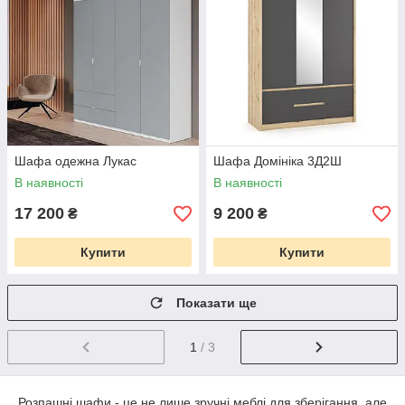
Шафа одежна Лукас
Шафа Домініка 3Д2Ш
В наявності
В наявності
17 200
9 200
₴
₴
Купити
Купити
Показати ще
1
/ 3
Розпашні шафи - це не лише зручні меблі для зберігання, але