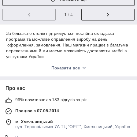
1
/ 4
За більшістю столів підтримується постійна складська
програма та можливе оправлення виробу на день
оформлення. замовлення. Наш магазин працює з багатьма
перевезеннями й ми маємо можливість доставляти меблі в
усі куточки України.
До столах — трансформерів, у нашому меблевому магазині Ви
Показати все
можете також
купити м'які меблі
,
стінку для вітальні
,
спальний
гарнітур
або
кухню
.
Свої питання щодо придбання меблів Ви можете задати
Про нас
менеджеру нашого магазину. Вся необхідна контактна інформація
міститься на вкладці Контакти.
96% позитивних з 133 відгуків за рік
Працює з 07.05.2014
м. Хмельницький
вул. Тернопільська 7А ТЦ "ОРІТ", Хмельницький, Україна