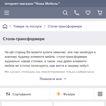
інтернет-магазин "Нова Мебель"
Товари та послуги
Столи-трансформери
Столи-трансформери
На цій сторінці Ви можете купити невеликі, але такі необхідні в
кожному будинку елементи меблів,
столи-трансформери,
журнальні, кавові столики, а також інші дрібні елементи
меблів
які істотно полегшують нам життя в нашому побуті.
На наших сторінках ми представляємо тільки найякіснішу
продукцію Українських і закордонних виробників. Всі
Показати все
представлені товари цієї категорії зарекомендували себе з
гарного боку та мають тільки позитивні відгуки покупців.
Всі столи з категорії " Трансформери" мають заводську
Сортування
0
Фільтри
гарантію не менш ніж 12 місяців.
Купити меблі
можна
онлайн-подавши заявку на нашому сайті.