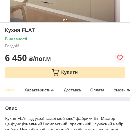
Кухня FLAT
В наявності
Роздріб
6 450
₴/пог.м
Купити
Опис
Характеристики
Доставка
Оплата
Умови п
Опис
Кухня FLAT від української меблевої фабрики Віп-Мастер —
це функціональний і компактний, практичний і сучасний набір
меблів. Привабливий і стриманий дизайн у стилі мінімалізм