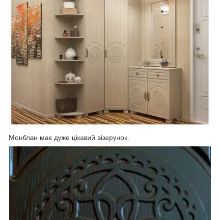
Монблан має дуже цікавий візерунок.