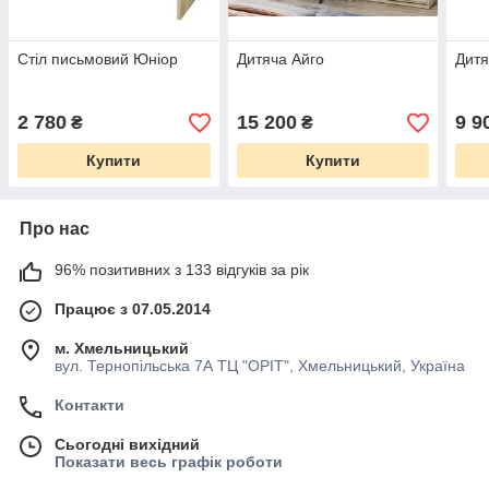
Стіл письмовий Юніор
Дитяча Айго
Дитя
2 780
15 200
9 9
₴
₴
Купити
Купити
Про нас
96% позитивних з 133 відгуків за рік
Працює з 07.05.2014
м. Хмельницький
вул. Тернопільська 7А ТЦ "ОРІТ", Хмельницький, Україна
Контакти
Сьогодні вихідний
Показати весь графік роботи