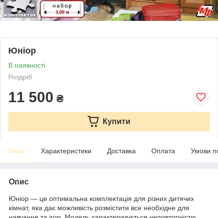
Юніор
В наявності
Роздріб
11 500
₴
Купити
Опис
Характеристики
Доставка
Оплата
Умови п
Опис
Юніор — це оптимальна комплектація для різних дитячих
кімнат, яка дає можливість розмістити все необхідне для
навчання та ігор. Модель характеризується неповторністю,