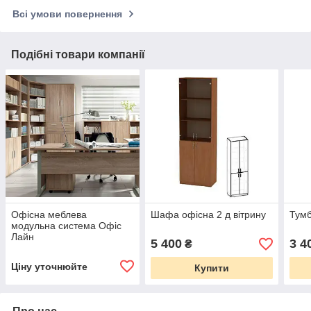
Всі умови повернення
Подібні товари компанії
Офісна меблева
Шафа офісна 2 д вітрину
Тумб
модульна система Офіс
Лайн
5 400
3 4
₴
Ціну уточнюйте
Купити