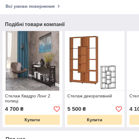
Всі умови повернення
Подібні товари компанії
Стелаж Квадро Лонг 2
Стелаж декоративний
Сте
полиці
4 700
5 500
4 1
₴
₴
Купити
Купити