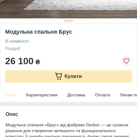
Модульна спальня Брус
В наявності
Роздріб
26 100
₴
Купити
Опис
Характеристики
Доставка
Оплата
Умови п
Опис
Модульна спальня «Брус» від фабрики Gerbor — це сучасне
рішення для створення затишного та функціонального
інтер'єру. Її дизайн поєднує лаконічність форм і теплі деревні