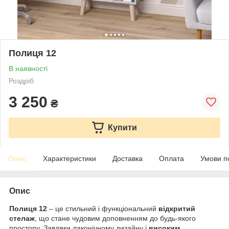
Полиця 12
В наявності
Роздріб
3 250
₴
Купити
Опис
Характеристики
Доставка
Оплата
Умови п
Опис
Полиця 12
– це стильний і функціональний
відкритий
стелаж
, що стане чудовим доповненням до будь-якого
простору. Завдяки лаконічному дизайну і
високим