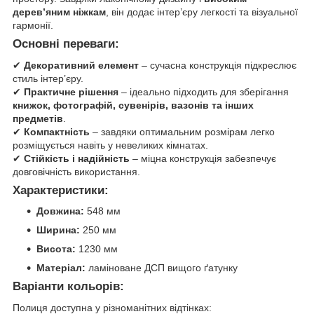
дерев’яним ніжкам
, він додає інтер’єру легкості та візуальної
гармонії.
Основні переваги:
✔
Декоративний елемент
– сучасна конструкція підкреслює
стиль інтер’єру.
✔
Практичне рішення
– ідеально підходить для зберігання
книжок, фотографій, сувенірів, вазонів та інших
предметів
.
✔
Компактність
– завдяки оптимальним розмірам легко
розміщується навіть у невеликих кімнатах.
✔
Стійкість і надійність
– міцна конструкція забезпечує
довговічність використання.
Характеристики:
Довжина:
548 мм
Ширина:
250 мм
Висота:
1230 мм
Матеріал:
ламіноване ДСП вищого ґатунку
Варіанти кольорів:
Полиця доступна у різноманітних відтінках: