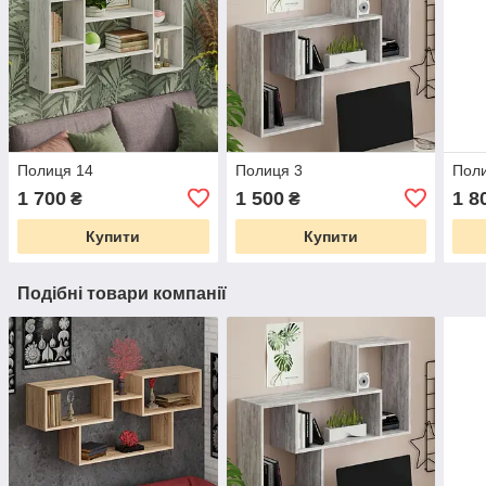
Полиця 14
Полиця 3
Пол
1 700
1 500
1 8
₴
₴
Купити
Купити
Подібні товари компанії