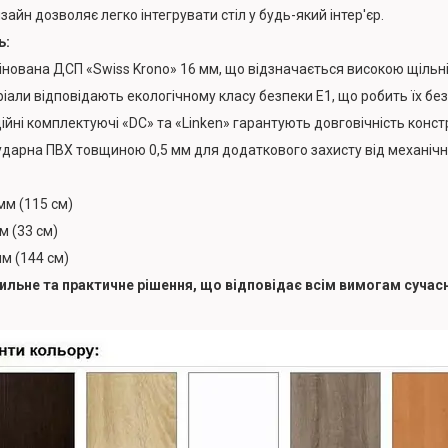
айн дозволяє легко інтегрувати стіл у будь-який інтер'єр.
ь:
нована ДСП «Swiss Krono» 16 мм, що відзначається високою щільні
іали відповідають екологічному класу безпеки Е1, що робить їх б
ійні комплектуючі «DC» та «Linken» гарантують довговічність констр
дарна ПВХ товщиною 0,5 мм для додаткового захисту від механіч
мм (115 см)
м (33 см)
м (144 см)
тильне та практичне рішення, що відповідає всім вимогам сучас