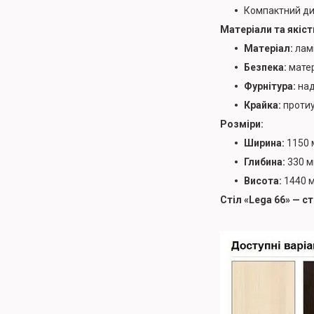
Компактний диз
Матеріали та якіст
Матеріал:
ламі
Безпека:
матер
Фурнітура:
над
Крайка:
протиу
Розміри:
Ширина:
1150 
Глибина:
330 м
Висота:
1440 м
Стіл «Lega 66» — с