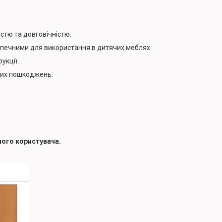
стю та довговічністю.
езпечними для використання в дитячих меблях.
укції.
них пошкоджень.
ного користувача.