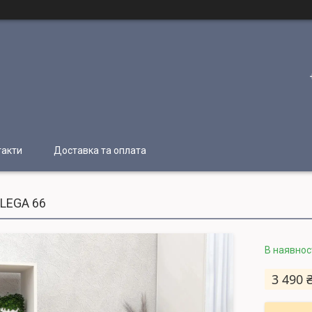
такти
Доставка та оплата
 LEGA 66
В наявнос
3 490 