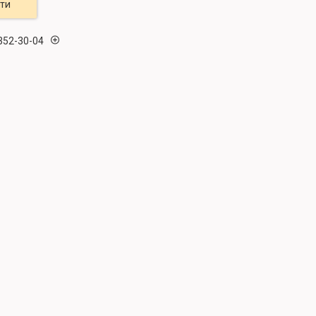
ти
 352-30-04