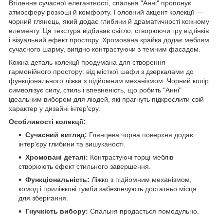
Втілення сучасної елегантності, спальня "Анні" пропонує
атмосферу розкоші й комфорту. Головний акцент колекції —
чорний глянець, який додає глибини й драматичності кожному
елементу. Ця текстура відбиває світло, створюючи гру відтінків
і візуальний ефект простору. Хромована крайка додає меблям
сучасного шарму, вигідно контрастуючи з темним фасадом.
Кожна деталь колекції продумана для створення
гармонійного простору: від місткої шафи з дзеркалами до
функціонального ліжка з підйомним механізмом. Чорний колір
символізує силу, стиль і впевненість, що робить "Анні"
ідеальним вибором для людей, які прагнуть підкреслити свій
характер у дизайні інтер'єру.
Особливості колекції:
Сучасний вигляд:
Глянцева чорна поверхня додає
інтер'єру глибини та вишуканості.
Хромовані деталі:
Контрастуючі торці меблів
створюють ефект стильного завершення.
Функціональність:
Ліжко з підйомним механізмом,
комод і приліжкові тумби забезпечують достатньо місця
для зберігання.
Гнучкість вибору:
Спальня продається помодульно,