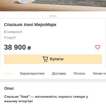
Спальня Анні МироМарк
В наявності
Роздріб
38 900
₴
Купити
Опис
Характеристики
Доставка
Оплата
Умови п
Опис
Спальня "Анні" — витонченість чорного глянцю у
вашому інтер'єрі