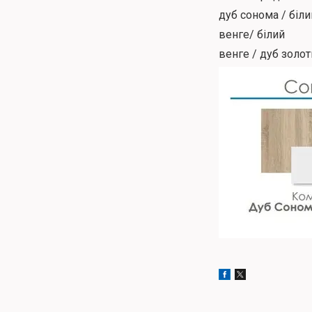
дуб сонома / біли
венге/ білий
венге / дуб золо