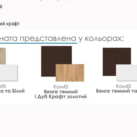
й
тий крафт