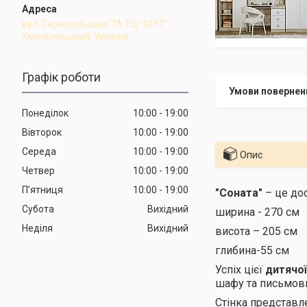
вул. Тернопільська 7А ТЦ "ОРІТ",
Хмельницький, Україна
Графік роботи
Понеділок
10:00
19:00
Вівторок
10:00
19:00
Середа
10:00
19:00
Опис
Четвер
10:00
19:00
Пʼятниця
10:00
19:00
"Соната"
– це дос
Субота
Вихідний
ширина - 270 см
Неділя
Вихідний
висота – 205 см
глибина-55 см
Успіх цієї
дитячо
шафу та письмовий
Стінка представлен