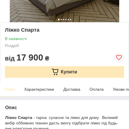
Ліжко Спарта
В наявності
Роздріб
17 900
від
₴
Купити
Опис
Характеристики
Доставка
Оплата
Умови п
Опис
Ліжко Спарта
- гарна сучасне та ліжко для дому. Великий
вибір оббивних тканин дасть змогу підібрати ліжко під будь-
яке інтер'єрне рішення.