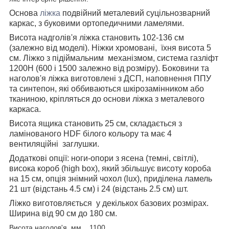
Основа
ліжка
подвійний металевий суцільнозварний
каркас, з буковими ортопедичними ламелями.
Висота надголів'я ліжка становить 102-136 см
(залежно від моделі). Ніжки хромовані, їхня висота 5
см. Ліжко з підіймальним механізмом, система газліфт
1200Н (600 і 1500 залежно від розміру). Боковини та
наголов'я ліжка виготовлені з ДСП, наповнення ППУ
та синтепон, які оббиваються шкірозамінником або
тканиною, кріпляться до основи ліжка з металевого
каркаса.
Висота ящика становить 25 см, складається з
ламінованого HDF білого кольору та має 4
вентиляційні заглушки.
Додаткові опції: ноги-опори з ясена (темні, світлі),
висока короб (high box), який збільшує висоту короба
на 15 см, опція знімний чохол (lux), приділена ламель
21 шт (відстань 4.5 см) і 24 (відстань 2.5 см) шт.
Ліжко виготовляється у декількох базових розмірах.
Ширина від 90 см до 180 см.
Висота наголов'я, мм 1100