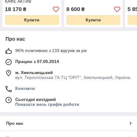
КАФЕ АКТИВ
18 170
8 600
5 8
₴
₴
Купити
Купити
Про нас
96% позитивних з 133 відгуків за рік
Працює з 07.05.2014
м. Хмельницький
вул. Тернопільська 7А ТЦ "ОРІТ", Хмельницький, Україна
Контакти
Сьогодні вихідний
Показати весь графік роботи
Про нас