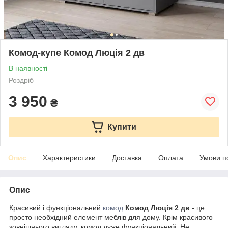
Комод-купе Комод Люція 2 дв
В наявності
Роздріб
3 950
₴
Купити
Опис
Характеристики
Доставка
Оплата
Умови п
Опис
Красивий і функціональний
комод
Комод Люція 2 дв
- це
просто необхідний елемент меблів для дому. Крім красивого
зовнішнього вигляду, комод дуже функціональний. Не