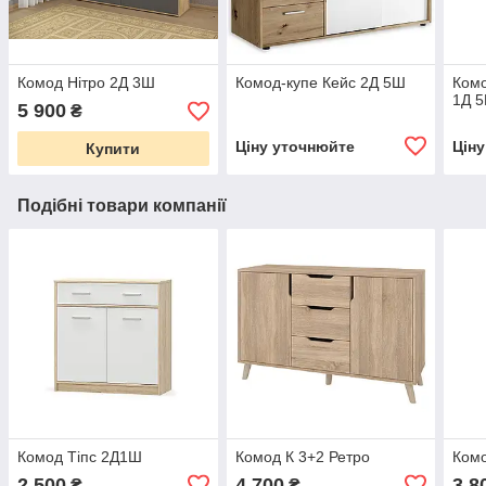
Комод Нітро 2Д 3Ш
Комод-купе Кейс 2Д 5Ш
Комо
1Д 
5 900
₴
Ціну уточнюйте
Цін
Купити
Подібні товари компанії
Комод Тіпс 2Д1Ш
Комод К 3+2 Ретро
Комо
2 500
4 700
3 8
₴
₴