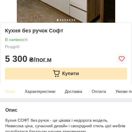
Кухня без ручок Софт
В наявності
Роздріб
5 300
₴/пог.м
Купити
Опис
Характеристики
Доставка
Оплата
Умови п
Опис
Кухня СОФТ без ручок - це цікава і недорога модель.
Невисока ціна, сучасний дизайн і своєрідний стиль цієї меблів
подобатися багатьом нашим замовникам.