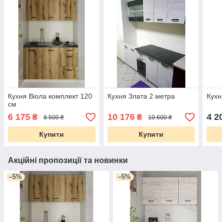
Кухня Віола комплект 120
Кухня Злата 2 метра
Кухн
см
6 175
10 176
4 2
₴
₴
6 500 ₴
10 600 ₴
Купити
Купити
Акційні пропозиції та новинки
–5%
–5%