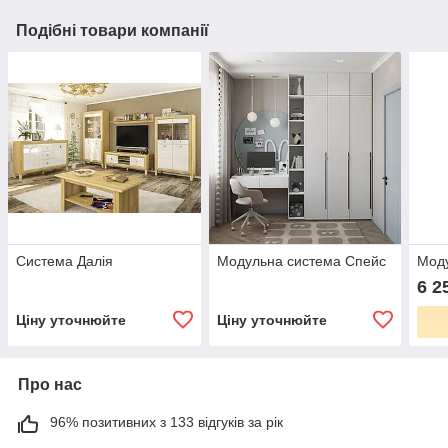
Подібні товари компанії
Система Далія
Модульна система Спейс
Моду
6 2
Ціну уточнюйте
Ціну уточнюйте
Про нас
96% позитивних з 133 відгуків за рік