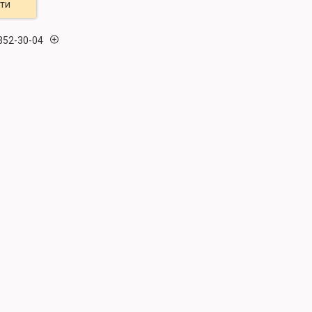
ти
 352-30-04