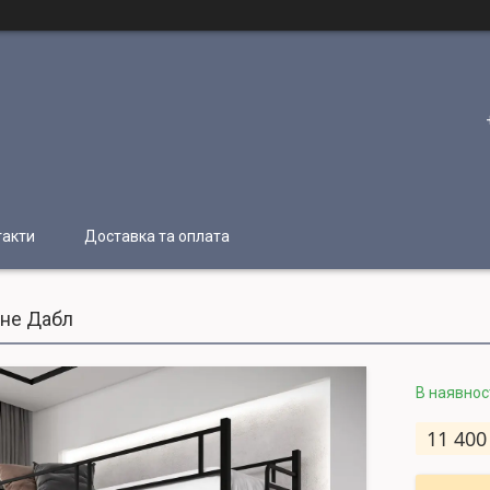
такти
Доставка та оплата
не Дабл
В наявнос
11 400