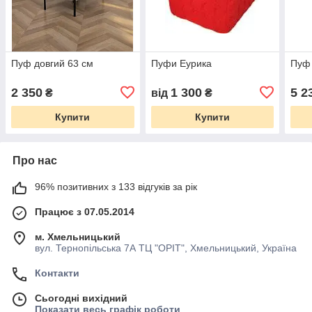
Пуф довгий 63 см
Пуфи Еурика
Пуф 
2 350
1 300
5 2
₴
від
₴
Купити
Купити
Про нас
96% позитивних з 133 відгуків за рік
Працює з 07.05.2014
м. Хмельницький
вул. Тернопільська 7А ТЦ "ОРІТ", Хмельницький, Україна
Контакти
Сьогодні вихідний
Показати весь графік роботи