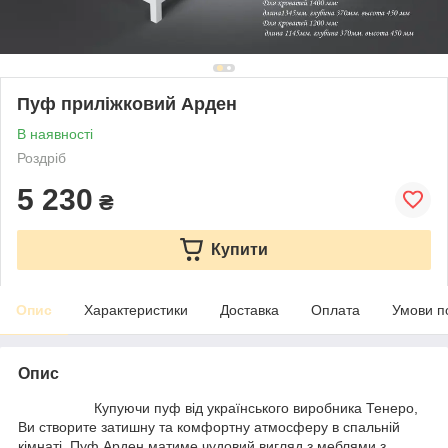
Пуф приліжковий Арден
В наявності
Роздріб
5 230
₴
Купити
Опис
Характеристики
Доставка
Оплата
Умови п
Опис
Купуючи пуф від українського виробника Тенеро,
Ви створите затишну та комфортну атмосферу в спальній
кімнаті. Пуф Арден матиме чудовий вигляд з меблями з