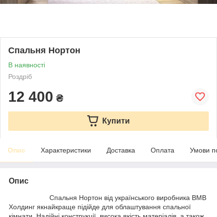
Спальня Нортон
В наявності
Роздріб
12 400
₴
Купити
Опис
Характеристики
Доставка
Оплата
Умови п
Опис
Спальня Нортон від українського виробника ВМВ
Холдинг якнайкраще підійде для облаштування спальної
кімнати. Надійні конструкції, висока якість матеріалів, а також