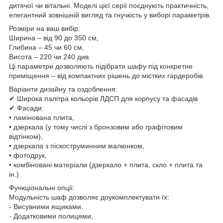
дитячої чи вітальні. Моделі цієї серії поєднують практичність,
елегантний зовнішній вигляд та гнучкість у виборі параметрів.
Розміри на ваш вибір:
Ширина – від 90 до 350 см,
Глибина – 45 чи 60 см,
Висота – 220 чи 240 див.
Ці параметри дозволяють підібрати шафу під конкретне
приміщення – від компактних рішень до містких гардеробів.
Варіанти дизайну та оздоблення:
✔ Широка палітра кольорів ЛДСП для корпусу та фасадів
✔ Фасади:
• ламінована плита,
• дзеркала (у тому числі з бронзовим або графітовим
відтінком),
• дзеркала з піскоструминним малюнком,
• фотодрук,
• комбіновані матеріали (дзеркало + плита, скло + плита та
ін.)
Функціональні опції:
Модульність шаф дозволяє доукомплектувати їх:
- Висувними ящиками,
- Додатковими полицями,