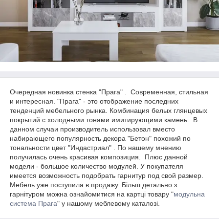
Очередная новинка стенка "Прага" . Современная, стильная
и интересная. "Прага" - это отображение последних
тенденций мебельного рынка. Комбинация белых глянцевых
покрытий с холодными тонами имитирующими камень. В
данном случаи производитель использовал вместо
набирающего популярность декора "Бетон" похожий по
тональности цвет "Индастриал" . По нашему мнению
получилась очень красивая композиция. Плюс данной
модели - большое количество модулей. У покупателя
имеется возможность подобрать гарнитур под свой размер.
Мебель уже поступила в продажу. Більш детально з
гарнітуром можна ознайомитися на картці товару "
модульна
система Прага
" у нашому меблевому каталозі.