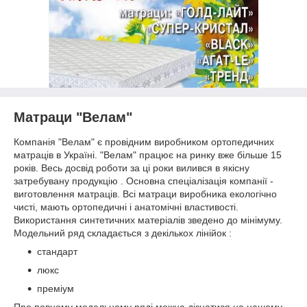
Матраци "Велам"
Компанія "Велам" є провідним виробником ортопедичних
матраців в Україні. "Велам" працює на ринку вже більше 15
років. Весь досвід роботи за ці роки вилився в якісну
затребувану продукцію . Основна спеціалізація компанії -
виготовлення матраців. Всі матраци виробника екологічно
чисті, мають ортопедичні і анатомічні властивості.
Використання синтетичних матеріалів зведено до мінімуму.
Модельний ряд складається з декількох лінійок :
стандарт
люкс
преміум
Про повному модельному ряді можна дізнатися на нашому