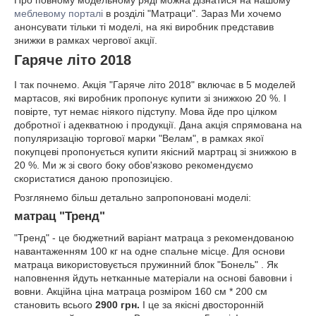
меблевому порталі
в розділі "Матраци". Зараз Ми хочемо
анонсувати тільки ті моделі, на які виробник представив
знижки в рамках чергової акції.
Гаряче літо 2018
І так почнемо. Акція "Гаряче літо 2018" включає в 5 моделей
мартасов, які виробник пропонує купити зі знижкою 20 %. І
повірте, тут немає ніякого підступу. Мова йде про цілком
добротної і адекватною і продукції. Дана акція спрямована на
популяризацію торгової марки "Велам", в рамках якої
покупцеві пропонується купити якісний мартрац зі знижкою в
20 %. Ми ж зі свого боку обов'язково рекомендуємо
скористатися даною пропозицією.
Розглянемо більш детально запропоновані моделі:
матрац "Тренд"
"Тренд" - це бюджетний варіант матраца з рекомендованою
навантаженням 100 кг на одне спальне місце. Для основи
матраца використовується пружинний блок "Бонель" . Як
наповнення йдуть нетканные матеріали на основі бавовни і
вовни. Акційна ціна матраца розміром 160 см * 200 см
становить всього
2900 грн.
І це за якісні двосторонній