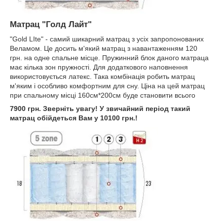
Матрац "Голд Лайт"
"Gold LIte" - самий шикарний матрац з усіх запропонованих
Веламом. Це досить м'який матрац з навантаженням 120
грн. на одне спальне місце. Пружинний блок даного матраца
має кілька зон пружності. Для додаткового наповнення
використовується латекс. Така комбінація робить матрац
м'яким і особливо комфортним для сну. Ціна на цей матрац
при спальному місці 160см*200см буде становити всього
7900 грн. Зверніть увагу! У звичайний період такий
матрац обійдеться Вам у 10100 грн.!