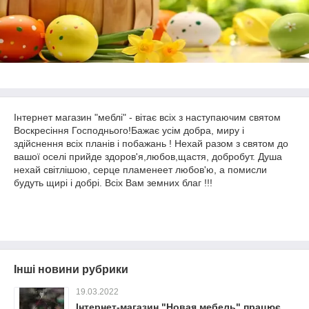
Інтернет магазин "меблі" - вітає всіх з наступаючим святом
Воскресіння Господнього!Бажає усім добра, миру і
здійснення всіх планів і побажань ! Нехай разом з святом до
вашої оселі прийде здоров'я,любов,щастя, добробут. Душа
нехай світлішою, серце пламенеет любов'ю, а помисли
будуть щирі і добрі. Всіх Вам земних благ !!!
Інші новини рубрики
19.03.2022
Інтернет-магазин "Новая мебель" працює