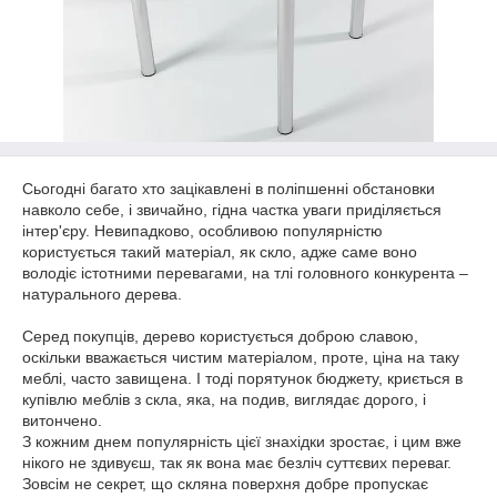
Сьогодні багато хто зацікавлені в поліпшенні обстановки
навколо себе, і звичайно, гідна частка уваги приділяється
інтер'єру. Невипадково, особливою популярністю
користується такий матеріал, як скло, адже саме воно
володіє істотними перевагами, на тлі головного конкурента –
натурального дерева.
Серед покупців, дерево користується доброю славою,
оскільки вважається чистим матеріалом, проте, ціна на таку
меблі, часто завищена. І тоді порятунок бюджету, криється в
купівлю меблів з скла, яка, на подив, виглядає дорого, і
витончено.
З кожним днем популярність цієї знахідки зростає, і цим вже
нікого не здивуєш, так як вона має безліч суттєвих переваг.
Зовсім не секрет, що скляна поверхня добре пропускає