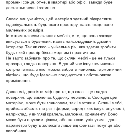
промені сонця, отже, в квартирі або офісі, завжди буде
достатньо ясно і затишно.
Своєю вишуканістю, цей матеріал здатний підкреслити
індивідуальність будь-якого простору, навіть якщо воно
маленьких розмірів.
Істотним плюсом скляних меблів, є те, що вона завжди
вписується в будь-який, навіть найскладніший, дизайн
інтер'єру. Так як скло – унікальна річ, яка здатна зробити
будь-який простір більш модним і практичним.
Не варто забувати про те, що скляні меблі - це не тільки
прозора, гладка поверхня. В даний час існує величезна
колірна гамма, з якої можна вибрати найбільш гармонійний
відтінок, що буде ідеально поєднується з обстановкою
приміщення.
Давно слід розвіяти міф про те, що скло – це гладка
поверхня, що виключає будь-яку нерівність. Сьогодні цей
матеріал, може бути глянсовим, так і матовим. Скляні меблі,
приймає абсолютно різні форми, серед яких існую опуклості,
наприклад, у вигляді крапель, малюнка, орнаменту. Воно
може бути опуклим цілком, або навпаки, увігнутим – дані
параметри будуть залежати лише від фантазії покупця або
виробника.