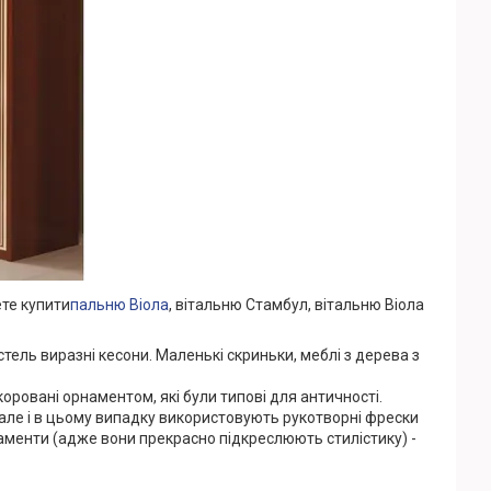
те купити
пальню Віола
, вітальню Стамбул, вітальню Віола
тель виразні кесони. Маленькі скриньки, меблі з дерева з
оровані орнаментом, які були типові для античності.
у, але і в цьому випадку використовують рукотворні фрески
аменти (адже вони прекрасно підкреслюють стилістику) -