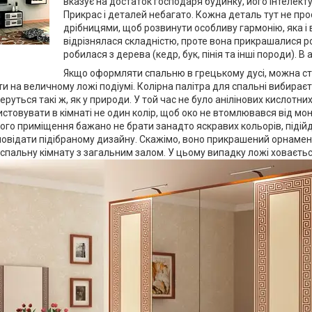
вказує на достаток господаря будинку, його інтелекту
Прикрас і деталей небагато. Кожна деталь тут не пр
дрібницями, щоб розвинути особливу гармонію, яка і в
відрізнялася складністю, проте вона прикрашалися р
робилася з дерева (кедр, бук, пінія та інші породи). В
Якщо оформляти спальню в грецькому дусі, можна став
и на величному ложі подіумі. Колірна палітра для спальні вибираєт
руться такі ж, як у природи. У той час не було анілінових кислотни
истовувати в кімнаті не один колір, щоб око не втомлювався від мо
го приміщення бажано не брати занадто яскравих кольорів, підійду
овідати підібраному дизайну. Скажімо, воно прикрашений орнамен
пальну кімнату з загальним залом. У цьому випадку ложі ховаєтьс