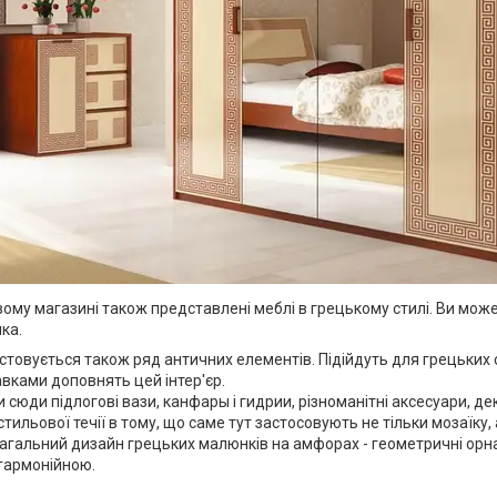
му магазині також представлені меблі в грецькому стилі. Ви може
ка.
стовується також ряд античних елементів. Підійдуть для грецьких с
вками доповнять цей інтер'єр.
сюди підлогові вази, канфары і гидрии, різноманітні аксесуари, дек
 стильової течії в тому, що саме тут застосовують не тільки мозаїк
агальний дизайн грецьких малюнків на амфорах - геометричні орн
гармонійною.