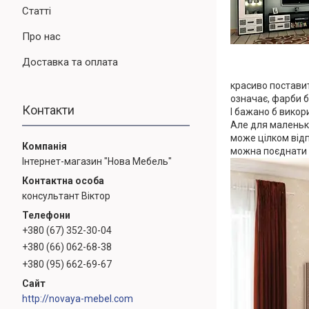
Статті
Про нас
Доставка та оплата
красиво поставит
означає, фарби бе
Контакти
І бажано б викор
Але для маленько
може цілком відп
можна поєднати с
Інтернет-магазин "Нова Мебель"
консультант Віктор
+380 (67) 352-30-04
+380 (66) 062-68-38
+380 (95) 662-69-67
http://novaya-mebel.com