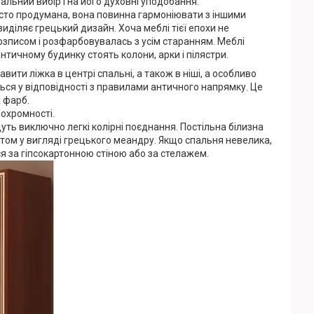
альний вибір і на його духовні уподобання.
осто продумана, вона повинна гармоніювати з іншими
иділяє грецький дизайн. Хоча меблі тієї епохи не
озписом і розфарбовувалась з усім старанням. Меблі
 античному будинку стоять колони, арки і пілястри.
ити ліжка в центрі спальні, а також в ніші, а особливо
ься у відповідності з правилами античного напрямку. Це
х фарб.
нохромності.
ть виключно легкі колірні поєднання. Постільна білизна
том у вигляді грецького меандру. Якщо спальня невелика,
я за гіпсокартонною стіною або за стелажем.