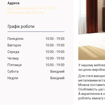
вул. Тернопільська 7А ТЦ "ОРІТ",
Хмельницький, Україна
Графік роботи
Понеділок
10:00
19:00
Вівторок
10:00
19:00
Середа
10:00
19:00
Четвер
10:00
19:00
Пʼятниця
10:00
19:00
У нашому меблево
за ціною виробни
Субота
Вихідний
Для стелі викори
Неділя
Вихідний
металевими вста
Можна поставити 
Особливість цієї
А вкраплення в з
роблять кімнату 