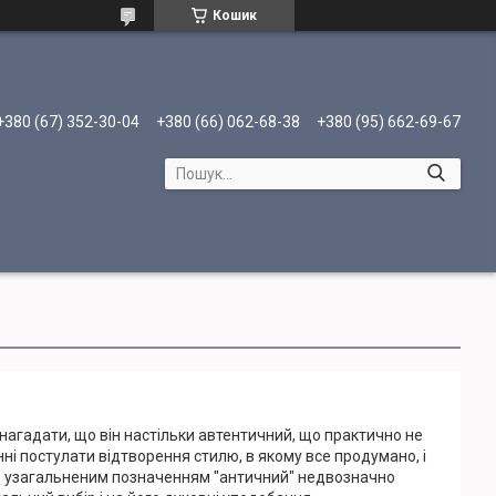
Кошик
+380 (67) 352-30-04
+380 (66) 062-68-38
+380 (95) 662-69-67
нагадати, що він настільки автентичний, що практично не
ні постулати відтворення стилю, в якому все продумано, і
під узагальненим позначенням "античний" недвозначно