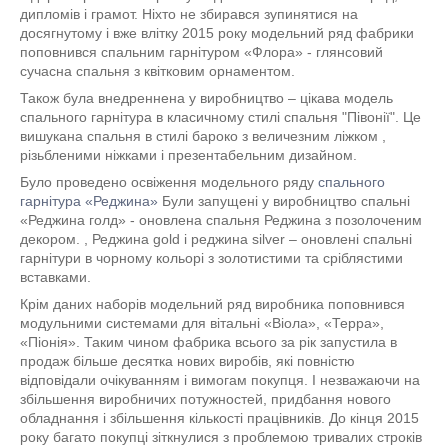
дипломів і грамот. Ніхто не збирався зупинятися на
досягнутому і вже влітку 2015 року модельний ряд фабрики
поповнився спальним гарнітуром «Флора» - глянсовий
сучасна спальня з квітковим орнаментом.
Також була внедреннена у виробництво – цікава модель
спального гарнітура в класичному стилі спальня "Півонії". Це
вишукана спальня в стилі бароко з величезним ліжком ,
різьбленими ніжками і презентабельним дизайном.
Було проведено освіження модельного ряду
спального
гарнітура «Реджина»
Були запущені у виробництво спальні
«Реджина голд» - оновлена спальня Реджина з позолоченим
декором. , Реджина
gold
і реджина
silver
– оновлені спальні
гарнітури в чорному кольорі з золотистими та сріблястими
вставками.
Крім даних наборів модельний ряд виробника поповнився
модульними системами для вітальні «Віола», «Терра»,
«Піонія». Таким чином фабрика всього за рік запустила в
продаж більше десятка нових виробів, які повністю
відповідали очікуванням і вимогам покупця. І незважаючи на
збільшення виробничих потужностей, придбання нового
обладнання і збільшення кількості працівників. До кінця 2015
року багато покупці зіткнулися з проблемою тривалих строків