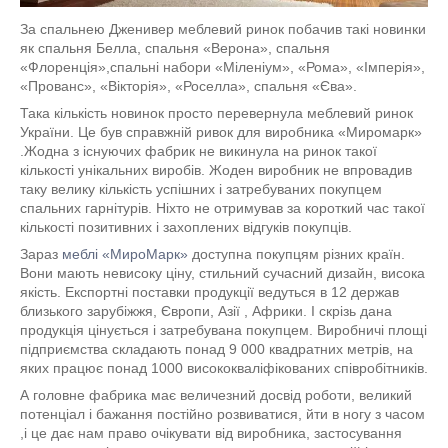
За спальнею Дженивер меблевий ринок побачив такі новинки
як спальня Белла, спальня «Верона», спальня
«Флоренція»,спальні набори «Міленіум», «Рома», «Імперія»,
«Прованс», «Вікторія», «Роселла», спальня «Єва».
Така кількість новинок просто перевернула меблевий ринок
України. Це був справжній ривок для виробника «Миромарк»
.Жодна з існуючих фабрик не викинула на ринок такої
кількості унікальних виробів. Жоден виробник не впровадив
таку велику кількість успішних і затребуваних покупцем
спальних гарнітурів. Ніхто не отримував за короткий час такої
кількості позитивних і захоплених відгуків покупців.
Зараз
меблі «МироМарк»
доступна покупцям різних країн.
Вони мають невисоку ціну, стильний сучасний дизайн, висока
якість. Експортні поставки продукції ведуться в 12 держав
близького зарубіжжя, Європи, Азії , Африки. І скрізь дана
продукція цінується і затребувана покупцем. Виробничі площі
підприємства складають понад 9 000 квадратних метрів, на
яких працює понад 1000 висококваліфікованих співробітників.
А головне фабрика має величезний досвід роботи, великий
потенціал і бажання постійно розвиватися, йти в ногу з часом
,і це дає нам право очікувати від виробника, застосування