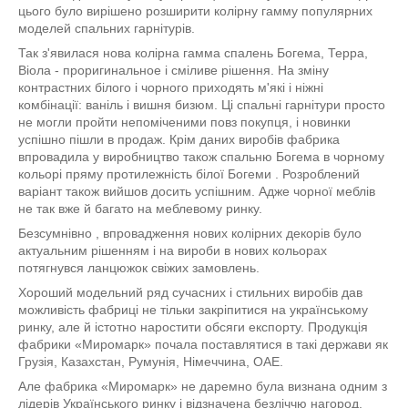
цього було вирішено розширити колірну гамму популярних
моделей спальних гарнітурів.
Так з'явилася нова колірна гамма спалень Богема, Терра,
Віола - про
ригинальное і сміливе рішення. На зміну
контрастних білого і чорного приходять м'які і ніжні
комбінації: ваніль і вишня бизюм. Ці спальні гарнітури просто
не могли пройти непоміченими повз покупця, і новинки
успішно пішли в продаж. Крім даних виробів фабрика
впровадила у виробництво також спальню Богема в чорному
кольорі пряму протилежність білої Богеми . Розроблений
варіант також вийшов досить успішним. Адже чорної меблів
не так вже й багато на меблевому ринку.
Безсумнівно , впровадження нових колірних декорів було
актуальним рішенням і на вироби в нових кольорах
потягнувся ланцюжок свіжих замовлень.
Хороший модельний ряд сучасних і стильних виробів дав
можливість фабриці не тільки закріпитися на українському
ринку, але й істотно наростити обсяги експорту. Продукція
фабрики «Миромарк» почала поставлятися в такі держави як
Грузія, Казахстан, Румунія, Німеччина, ОАЕ.
Але фабрика «Миромарк»
не даремно
була визнана одним з
лідерів Українського ринку і відзначена безліччю нагород,