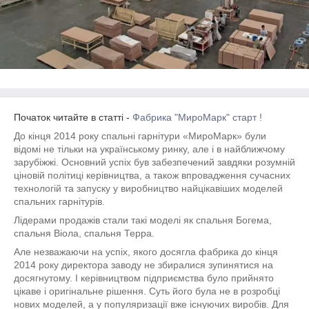
Початок читайте в статті -
Фабрика "МироМарк" старт !
До кінця 2014 року спальні гарнітури «МироМарк» були
відомі не тільки на українському ринку, але і в найближчому
зарубіжжі. Основний успіх був забезпечений завдяки розумній
ціновій політиці керівництва, а також впровадження сучасних
технологій та запуску у виробництво найцікавіших моделей
спальних гарнітурів.
Лідерами продажів стали такі моделі як спальня Богема,
спальня Віола, спальня Терра.
Але незважаючи на успіх, якого досягла фабрика до кінця
2014 року директора заводу не збиралися зупинятися на
досягнутому. І керівництвом підприємства було прийнято
цікаве і оригінальне рішення. Суть його була не в розробці
нових моделей, а у популяризації вже існуючих виробів. Для