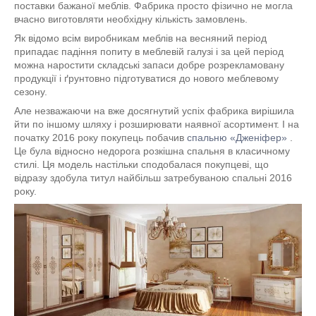
поставки бажаної меблів. Фабрика просто фізично не могла
вчасно виготовляти необхідну кількість замовлень.
Як відомо всім виробникам меблів на весняний період
припадає падіння попиту в меблевій галузі і за цей період
можна наростити складські запаси добре розрекламовану
продукції і ґрунтовно підготуватися до нового меблевому
сезону.
Але незважаючи на вже досягнутий успіх фабрика вирішила
йти по іншому шляху і розширювати наявної асортимент. І на
початку 2016 року покупець побачив
спальню «Дженіфер»
.
Це була відносно недорога розкішна спальня в класичному
стилі. Ця модель настільки сподобалася покупцеві, що
відразу здобула титул найбільш затребуваною спальні 2016
року.