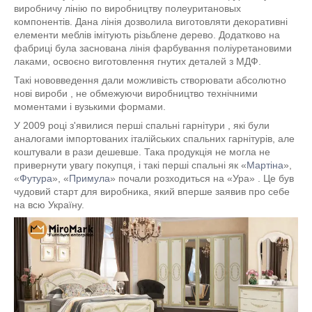
виробничу лінію по виробництву полеуритановых
компонентів. Дана лінія дозволила виготовляти декоративні
елементи меблів імітують різьблене дерево. Додатково на
фабриці була заснована лінія фарбування поліуретановими
лаками, освоєно виготовлення гнутих деталей з МДФ.
Такі нововведення дали можливість створювати абсолютно
нові вироби , не обмежуючи виробництво технічними
моментами і вузькими формами.
У 2009 році з'явилися перші спальні гарнітури , які були
аналогами імпортованих італійських спальних гарнітурів, але
коштували в рази дешевше. Така продукція не могла не
привернути увагу покупця, і такі перші спальні як «
Мартіна
»,
«
Футура
», «
Примула
» почали розходиться на «Ура» . Це був
чудовий старт
для виробника, який вперше заявив про себе
на всю Україну.