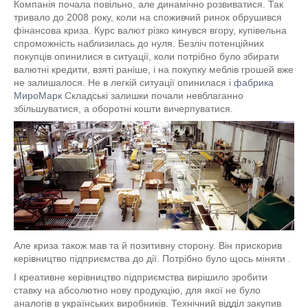
Компанія почала повільно, але динамічно розвиватися. Так
тривало до 2008 року, коли на споживчий ринок обрушився
фінансова криза. Курс валют різко кинувся вгору, купівельна
спроможність наблизилась до нуля. Безліч потенційних
покупців опинилися в ситуації, коли потрібно було збирати
валютні кредити, взяті раніше, і на покупку меблів грошей вже
не залишалося. Не в легкій ситуації опинилася і
фабрика
МироМарк
Складські залишки почали невблаганно
збільшуватися, а оборотні кошти вичерпуватися.
Але криза також мав та й позитивну сторону. Він прискорив
керівництво підприємства до дії. Потрібно було щось міняти .
І креативне керівництво підприємства вирішило зробити
ставку на абсолютно нову продукцію, для якої не було
аналогів в українських виробників. Технічний відділ закупив