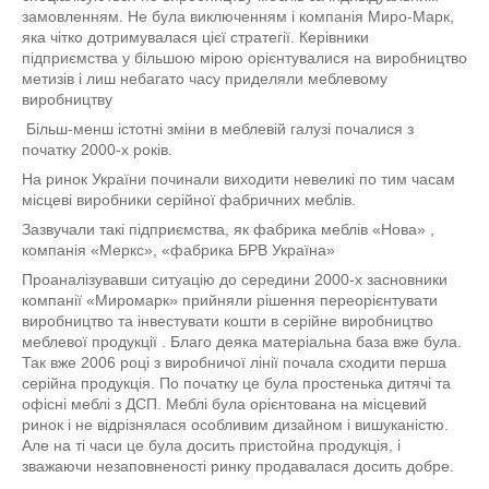
замовленням. Не була виключенням і компанія Миро-Марк,
яка чітко дотримувалася цієї стратегії. Керівники
підприємства у більшою мірою орієнтувалися на виробництво
метизів і лиш небагато часу приделяли меблевому
виробництву
Більш-менш істотні зміни в меблевій галузі почалися з
початку 2000-х років.
На ринок України починали виходити невеликі по тим часам
місцеві виробники серійної фабричних меблів.
Зазвучали такі підприємства, як фабрика меблів «Нова» ,
компанія «Меркс»,
«
фабрика БРВ Україна»
Проаналізувавши ситуацію до середини 2000-х засновники
компанії «Миромарк» прийняли рішення переорієнтувати
виробництво та інвестувати кошти в серійне виробництво
меблевої продукції . Благо деяка матеріальна база вже була.
Так вже 2006 році з виробничої лінії почала сходити перша
серійна продукція. По початку це була простенька дитячі та
офісні меблі з ДСП. Меблі була орієнтована на місцевий
ринок і не відрізнялася особливим дизайном і вишуканістю.
Але на ті часи це була досить пристойна продукція, і
зважаючи незаповненості ринку продавалася досить добре.