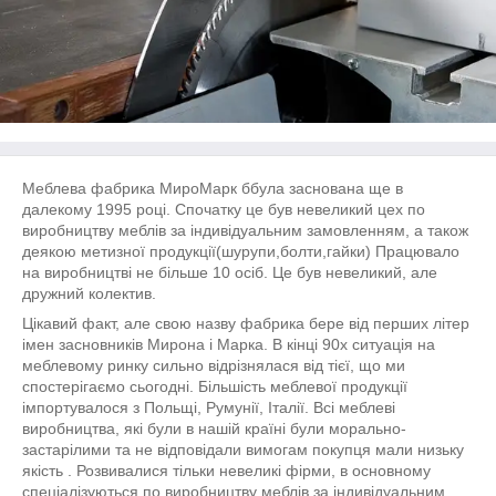
Меблева фабрика
Миро
Марк б
була заснована ще в
далекому 1995 році. Спочатку це був невеликий цех по
виробництву меблів за індивідуальним замовленням, а також
деякою метизної продукції(шурупи,болти,гайки) Працювало
на виробництві не більше 10 осіб. Це був невеликий, але
дружний колектив.
Цікавий факт, але свою назву фабрика бере від перших літер
імен засновників Мирона і Марка. В кінці 90х ситуація на
меблевому ринку сильно відрізнялася від тієї, що ми
спостерігаємо сьогодні. Більшість меблевої продукції
імпортувалося з Польщі, Румунії, Італії. Всі меблеві
виробництва, які були в нашій країні були морально-
застарілими та не відповідали вимогам покупця мали низьку
якість . Розвивалися тільки невеликі фірми, в основному
спеціалізуються по виробництву меблів за індивідуальним