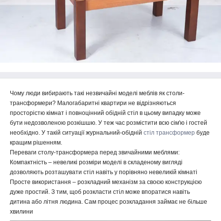
Чому люди вибирають такі незвичайні моделі меблів як столи-
трансформери? Малогабаритні квартири не відрізняються
просторістю кімнат і повноцінний обідній стіл в цьому випадку може
бути недозволеною розкішшю. У теж час розмістити всю сім'ю і гостей
необхідно. У такій ситуації журнальний-обідній
стіл трансформер
буде
кращим рішенням.
Переваги столу-трансформера перед звичайними меблями:
Компактність – невеликі розміри моделі в складеному вигляді
дозволяють розташувати стіл навіть у порівняно невеликій кімнаті
Просте використання – розкладний механізм за своєю конструкцією
дуже простий. З тим, щоб розкласти стіл може впоратися навіть
дитина або літня людина. Сам процес розкладання займає не більше
хвилини