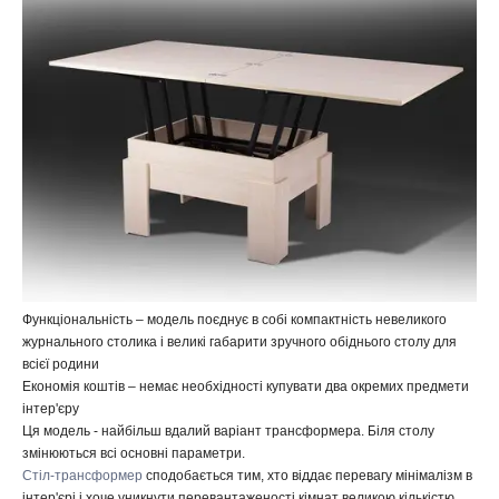
Функціональність – модель поєднує в собі компактність невеликого
журнального столика і великі габарити зручного обіднього столу для
всієї родини
Економія коштів – немає необхідності купувати два окремих предмети
інтер'єру
Ця модель - найбільш вдалий варіант трансформера. Біля столу
змінюються всі основні параметри.
Стіл-трансформер
сподобається тим, хто віддає перевагу мінімалізм в
інтер'єрі і хоче уникнути перевантаженості кімнат великою кількістю