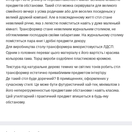
предметів обстановки. Такий стіл можна сервірувати для великого
сімейного вечері з усіма родичами або для веселих посиденьок у
великій дружній компанії. Але в повсякденному житті стіл стане
невеликий річчю, яка з легкістю поміститься навіть у дуже маленькій
кімнаті. Трансформер стане невеликим журнальним столиком, не
обтяжливими господарів своїми габаритами. На журнальному столику
помістяться пара книг і дрібні предмети декору.
Для виробництва столу-трансформера використовується ЛДСП.
Одним з головних переваг цього матеріалу є його вартість і красива
кольорова гама.
Торці вироби оздоблені пластиковою кромкою.
Текстура під натуральне дерево темних чи світлих тонів робить стіл
трансформер естетично привабливим предметом інтер'єру.
Де такий стіл буде доречний? В приміщеннях, оформлених у
сучасному стилі. Це може бути футуристичний хай-тек, мінімалізм з
його неперегруженностью предметами обстановки і навіть класика.
Цей утилітарний і практичний предмет впишеться в будь-яку
обстановку.