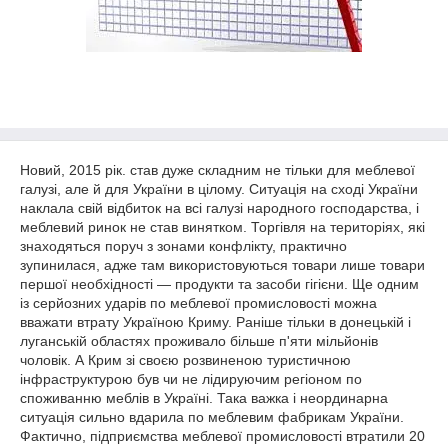
Новий, 2015 рік. став дуже складним не тільки для меблевої
галузі, але й для України в цілому. Ситуація на сході України
наклала свій відбиток на всі галузі народного господарства, і
меблевий ринок не став винятком. Торгівля на територіях, які
знаходяться поруч з зонами конфлікту, практично
зупинилася, адже там використовуються товари лише товари
першої необхідності ― продукти та засоби гігієни. Ще одним
із серйозних ударів по меблевої промисловості можна
вважати втрату Україною Криму. Раніше тільки в донецькій і
луганській областях проживало більше п'яти мільйонів
чоловік. А Крим зі своєю розвиненою туристичною
інфраструктурою був чи не лідируючим регіоном по
споживанню меблів в Україні. Така важка і неординарна
ситуація сильно вдарила по меблевим фабрикам України.
Фактично, підприємства меблевої промисловості втратили 20