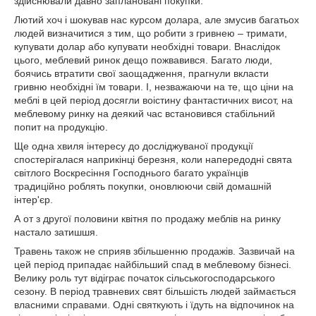
здійснювали давно заплановані покупки.
Лютий хоч і шокував нас курсом долара, але змусив багатьох
людей визначитися з тим, що робити з гривнею – тримати,
купувати долар або купувати необхідні товари. Внаслідок
цього, меблевий ринок дещо пожвавився. Багато люди,
боячись втратити свої заощадження, прагнули вкласти
гривню необхідні їм товари. І, незважаючи на те, що ціни на
меблі в цей період досягли воістину фантастичних висот, на
меблевому ринку на деякий час встановився стабільний
попит на продукцію.
Ще одна хвиля інтересу до досліджуваної продукції
спостерігалася наприкінці березня, коли напередодні свята
світлого Воскресіння Господнього багато українців
традиційно роблять покупки, оновлюючи свій домашній
інтер'єр.
А от з другої половини квітня по продажу меблів на ринку
настало затишшя.
Травень також не сприяв збільшенню продажів. Зазвичай на
цей період припадає найбільший спад в меблевому бізнесі.
Велику роль тут відіграє початок сільськогосподарського
сезону. В період травневих свят більшість людей займається
власними справами. Одні святкують і їдуть на відпочинок на