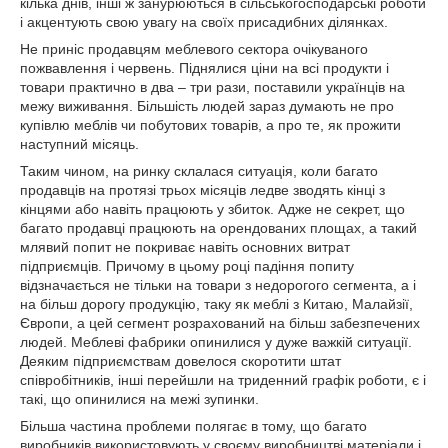
кілька днів, інші ж занурюються в сільськогосподарські роботи
і акцентують свою увагу на своїх присадибних ділянках.
Не приніс продавцям меблевого сектора очікуваного
пожвавлення і червень. Піднялися ціни на всі продукти і
товари практично в два – три рази, поставили українців на
межу виживання. Більшість людей зараз думають не про
купівлю меблів чи побутових товарів, а про те, як прожити
наступний місяць.
Таким чином, на ринку склалася ситуація, коли багато
продавців на протязі трьох місяців ледве зводять кінці з
кінцями або навіть працюють у збиток. Адже не секрет, що
багато продавці працюють на орендованих площах, а такий
млявий попит не покриває навіть основних витрат
підприємців. Причому в цьому році падіння попиту
відзначається не тільки на товари з недорогого сегмента, а і
на більш дорогу продукцію, таку як меблі з Китаю, Малайзії,
Європи, а цей сегмент розрахований на більш забезпечених
людей. Меблеві фабрики опинилися у дуже важкій ситуації.
Деяким підприємствам довелося скоротити штат
співробітників, інші перейшли на триденний графік роботи, є і
такі, що опинилися на межі зупинки.
Більша частина проблеми полягає в тому, що багато
виробників використовують у своєму виробництві матеріали і