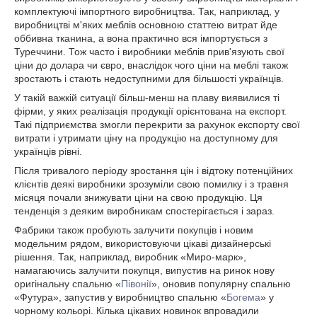
комплектуючі імпортного виробництва. Так, наприклад, у
виробництві м'яких меблів основною статтею витрат йде
оббивна тканина, а вона практично вся імпортується з
Туреччини. Тож часто і виробники меблів прив'язують свої
ціни до долара чи євро, внаслідок чого ціни на меблі також
зростають і стають недоступними для більшості українців.
У такій важкій ситуації більш-менш на плаву виявилися ті
фірми, у яких реалізація продукції орієнтована на експорт.
Такі підприємства змогли перекрити за рахунок експорту свої
витрати і утримати ціну на продукцію на доступному для
українців рівні.
Після тривалого періоду зростання цін і відтоку потенційних
клієнтів деякі виробники зрозуміли свою помилку і з травня
місяця почали знижувати ціни на свою продукцію. Ця
тенденція з деяким виробникам спостерігається і зараз.
Фабрики також пробують залучити покупців і новим
модельним рядом, використовуючи цікаві дизайнерські
рішення. Так, наприклад, виробник «Миро-марк»,
намагаючись залучити покупця, випустив на ринок нову
оригінальну спальню «
Півонії
», оновив популярну спальню
«Футура», запустив у виробництво спальню «
Богема
» у
чорному кольорі. Кілька цікавих новинок впровадили