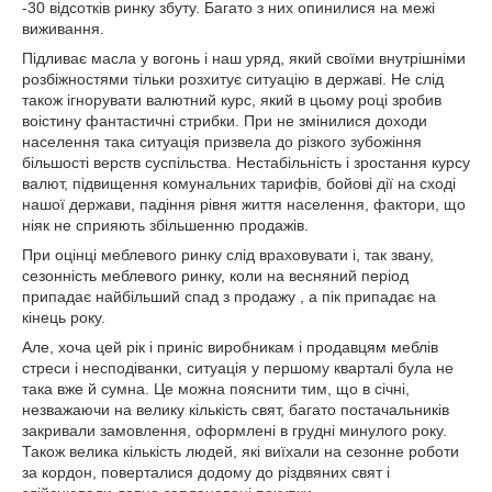
-30 відсотків ринку збуту. Багато з них опинилися на межі
виживання.
Підливає масла у вогонь і наш уряд, який своїми внутрішніми
розбіжностями тільки розхитує ситуацію в державі. Не слід
також ігнорувати валютний курс, який в цьому році зробив
воістину фантастичні стрибки. При не змінилися доходи
населення така ситуація призвела до різкого зубожіння
більшості верств суспільства. Нестабільність і зростання курсу
валют, підвищення комунальних тарифів, бойові дії на сході
нашої держави, падіння рівня життя населення, фактори, що
ніяк не сприяють збільшенню продажів.
При оцінці меблевого ринку слід враховувати і, так звану,
сезонність меблевого ринку, коли на весняний період
припадає найбільший спад з продажу , а пік припадає на
кінець року.
Але, хоча цей рік і приніс виробникам і продавцям меблів
стреси і несподіванки, ситуація у першому кварталі була не
така вже й сумна. Це можна пояснити тим, що в січні,
незважаючи на велику кількість свят, багато постачальників
закривали замовлення, оформлені в грудні минулого року.
Також велика кількість людей, які виїхали на сезонне роботи
за кордон, поверталися додому до різдвяних свят і