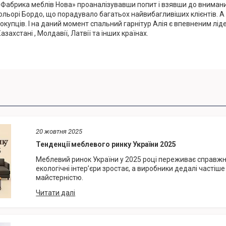
 «Фабрика меблів Нова» проаналізувавши попит і взявши до вниман
ольорі Бордо, що порадувало багатьох найвибагливіших клієнтів. А 
окупців. І на даний момент спальний гарнітур Алія є впевненим ліде
 Казахстані , Молдавії, Латвії та інших країнах.
20 жовтня 2025
Тенденції меблевого ринку України 2025
Меблевий ринок України у 2025 році переживає справжнє
екологічні інтер’єри зростає, а виробники дедалі частіш
майстерністю.