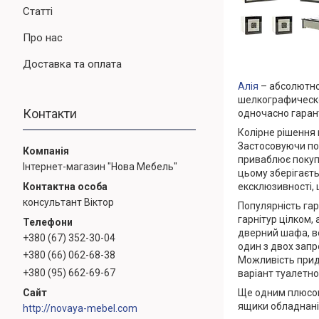
Статті
Про нас
Доставка та оплата
Алія
– абсолютно
шелкографической
Контакти
одночасно гарант
Колірне рішення 
Застосовуючи поє
приваблює покупці
Інтернет-магазин "Нова Мебель"
цьому зберігаєть
ексклюзивності, 
консультант Віктор
Популярність га
гарнітур цілком,
дверний шафа, ве
+380 (67) 352-30-04
один з двох запр
+380 (66) 062-68-38
Можливість придб
+380 (95) 662-69-67
варіант туалетно
Ще одним плюсом 
ящики обладнані 
http://novaya-mebel.com