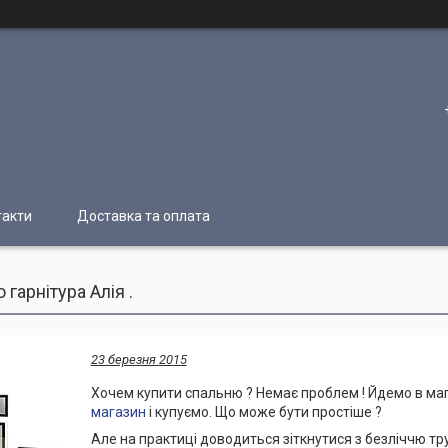
такти
Доставка та оплата
гарнітура Алія .
23 березня 2015
Хочем купити спальню ? Немає проблем ! Йдемо в ма
магазин
і купуємо. Що може бути простіше ?
Але на практиці доводиться зіткнутися з безліччю тру