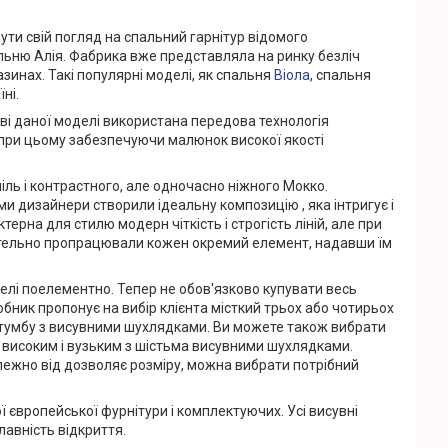
ти свій погляд на спальний гарнітур відомого
льню Алія. Фабрика вже представляла на ринку безліч
зинах. Такі популярні моделі, як спальня
Віола
, спальня
ні.
тві даної моделі використана передова технологія
 при цьому забезпечуючи малюнок високої якості
іль і контрастного, але одночасно ніжного Мокко.
 дизайнери створили ідеальну композицію , яка інтригує і
ерна для стилю модерн чіткість і строгість ліній, але при
 ретельно пропрацювали кожен окремий елемент, надавши їм
лі поелементно. Тепер не обов'язково купувати весь
обник пропонує на вибір клієнта місткий трьох або чотирьох
у тумбу з висувними шухлядками. Ви можете також вибрати
 високим і вузьким з шістьма висувними шухлядками.
лежно від дозволяє розміру, можна вибрати потрібний
європейської фурнітури і комплектуючих. Усі висувні
авність відкриття.