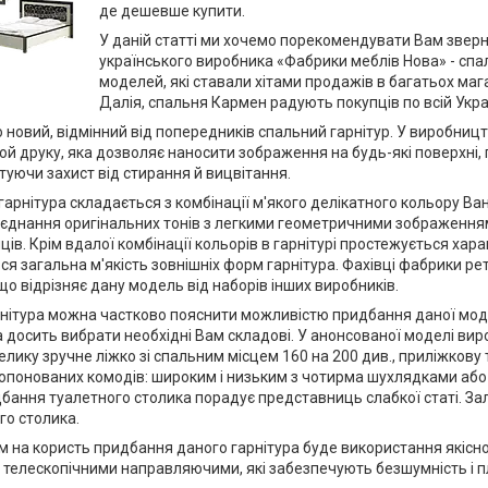
де дешевше купити.
У даній статті ми хочемо порекомендувати Вам зверну
українського виробника «Фабрики меблів Нова» - спа
моделей, які ставали хітами продажів в багатьох мага
Далія, спальня Кармен радують покупців по всій Украї
 новий, відмінний від попередників спальний гарнітур. У виробниц
 друку, яка дозволяє наносити зображення на будь-які поверхні,
уючи захист від стирання й вицвітання.
гарнітура складається з комбінації м'якого делікатного кольору Ван
днання оригінальних тонів з легкими геометричними зображеннями
в. Крім вдалої комбінації кольорів в гарнітурі простежується характ
ся загальна м'якість зовнішніх форм гарнітура. Фахівці фабрики
що відрізняє дану модель від наборів інших виробників.
рнітура можна частково пояснити можливістю придбання даної моде
 а досить вибрати необхідні Вам складові. У анонсованої моделі вир
лику зручне ліжко зі спальним місцем 160 на 200 див., приліжков
опонованих комодів: широким і низьким з чотирма шухлядками або
ання туалетного столика порадує представниць слабкої статі. За
го столика.
на користь придбання даного гарнітура буде використання якісної 
телескопічними направляючими, які забезпечують безшумність і пл