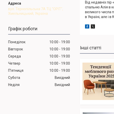
Від недавніх пір
спальню Алія в к
вул. Тернопільська 7А ТЦ "ОРІТ",
великого числа п
Хмельницький, Україна
в Україні, але і в
Графік роботи
Понеділок
10:00
19:00
Інші статті
Вівторок
10:00
19:00
Середа
10:00
19:00
Четвер
10:00
19:00
Пʼятниця
10:00
19:00
Субота
Вихідний
Неділя
Вихідний